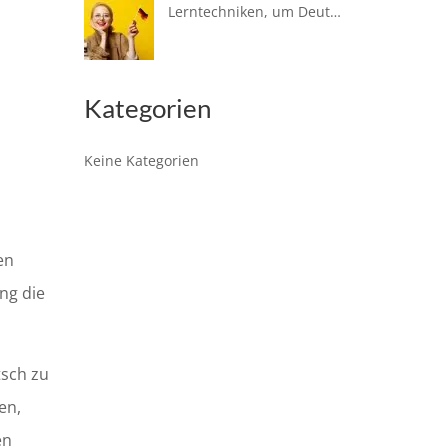
Lerntechniken, um Deutsch zu lernen
Kategorien
Keine Kategorien
en
ung die
tsch zu
en,
en