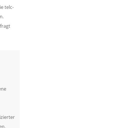
e telc-
n.
fragt
ene
izierter
en.