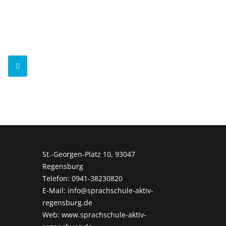
St.-Georgen-Platz 10, 93047
Regensburg
Telefon: 0941-38230820
E-Mail: info@sprachschule-aktiv-
regensburg.de
Web: www.sprachschule-aktiv-