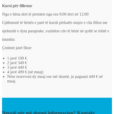
Kursi për fillestar
Nga e hëna deri të premten nga ora 9:00 deri në 12:00
Gjithmonë të hënën e parë të kursit përkatës mujor e cila fillon me
njohuritë e dyta paraprake ,vazhdon cdo të hënë në qoftë se është e
mundur.
Çmimet janë fikse:
1 javë 199 €
2 javë 349 €
3 javë 449 €
4 javë 499 € (në muaj)
Nëse rezervoni dy muaj ose më shumë, ju paguani 449 € në
muaj.
Nevojë për më shumë informacion? Kontakt