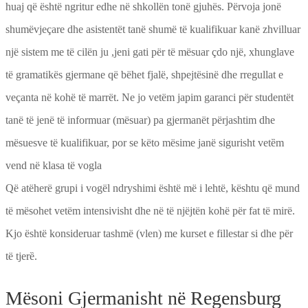
huaj që është ngritur edhe në shkollën tonë gjuhës. Përvoja jonë
shumëvjeçare dhe asistentët tanë shumë të kualifikuar kanë zhvilluar
një sistem me të cilën ju ,jeni gati për të mësuar çdo një, xhunglave
të gramatikës gjermane që bëhet fjalë, shpejtësinë dhe rregullat e
veçanta në kohë të marrët. Ne jo vetëm japim garanci për studentët
tanë të jenë të informuar (mësuar) pa gjermanët përjashtim dhe
mësuesve të kualifikuar, por se këto mësime janë sigurisht vetȅm
vend në klasa të vogla
Që atëherë grupi i vogël ndryshimi është më i lehtë, kështu që mund
të mësohet vetëm intensivisht dhe në të njëjtën kohë për fat të mirë.
Kjo është konsideruar tashmë (vlen) me kurset e fillestar si dhe për
të tjerȅ.
Mësoni Gjermanisht në Regensburg