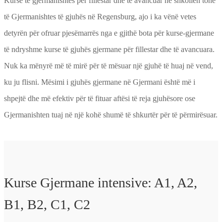
Kurse të gjermanishtes për fillestar dhe të avancuar në shkollën tonë
të Gjermanishtes të gjuhës në Regensburg, ajo i ka vënë vetes
detyrën për ofruar pjesëmarrës nga e gjithë bota për kurse-gjermane
të ndryshme kurse të gjuhës gjermane për fillestar dhe të avancuara.
Nuk ka mënyrë më të mirë për të mësuar një gjuhë të huaj në vend,
ku ju flisni. Mësimi i gjuhës gjermane në Gjermani është më i
shpejtë dhe më efektiv për të fituar aftësi të reja gjuhësore ose
Gjermanishten tuaj në një kohë shumë të shkurtër për të përmirësuar.
Kurse Gjermane intensive: A1, A2,
B1, B2, C1, C2