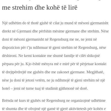
me strehim dhe kohë të lirë
Një udhëtim do të thotë gjuhë të cilat ju mund të mësoni gjermanisht
direkt në Gjermani dhe përfshin mësime gjermane dhe strehim. Nëse
doni të mësoni gjermanisht në Regensburg me ne, ne jemi në
dispozicion për t’ju ndihmuar të gjeni strehim në Regensburg, nëse
dëshironi. Ne kemi kontakte me shumë familje të cilët shikojnë
përpara për ju. Kjo është mënyra më e mirë për të përjetuar kontakt
të drejtpërdrejtë me gjuhën dhe me zakonet gjermane. Megjithatë,
nëse ju doni të jetoni vetëm, ne ju ndihmojë të gjeni strehim në një
hotel – jemi në turne tuaj të studimit gjithmonë në dorë.
Brënda në kurs të gjuhës në Regensburg ne organizojmë udhëtime
të shumta dhe të ofrojmë një gamë të gjerë aktivitetesh për kohën e