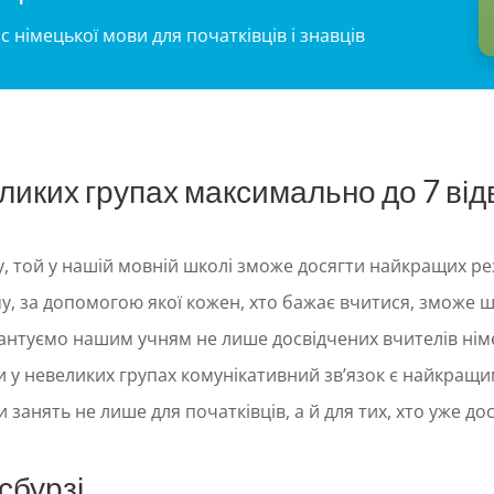
с німецької мови для початківців і знавців
ликих групах максимально до 7 від
, той у нашій мовній школі зможе досягти найкращих рез
у, за допомогою якої кожен, хто бажає вчитися, зможе ш
рантуємо нашим учням не лише досвідчених вчителів німе
 у невеликих групах комунікативний зв’язок є найкращим
занять не лише для початківців, а й для тих, хто уже до
сбурзі