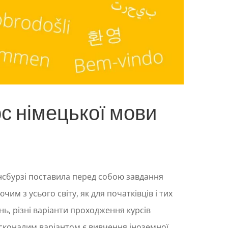
рс німецької мови
сбурзі поставила перед собою завдання
им з усього світу, як для початківців і тих
нь, різні варіанти проходження курсів
сконалим варіантом є вивчення іноземної