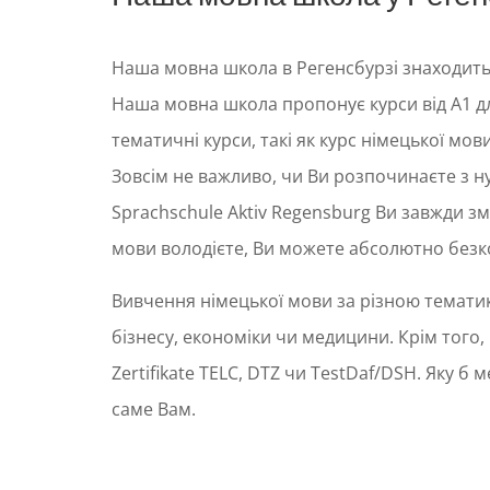
Наша мовна школа в Регенсбурзі знаходиться
Наша мовна школа пропонує курси від A1 для
тематичні курси, такі як курс німецької мови
Зовсім не важливо, чи Ви розпочинаєте з н
Sprachschule Aktiv Regensburg Ви завжди з
мови володієте, Ви можете абсолютно безко
Вивчення німецької мови за різною тематик
бізнесу, економіки чи медицини. Крім того,
Zertifikate TELC, DTZ чи TestDaf/DSH. Яку 
саме Вам.