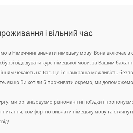
проживання і вільний час
о в Німеччині вивчати німецьку мову. Вона включає в с
нсбурзі відвідувати курс німецької мови, за Вашим баж
рпінням чекають на Вас. Це і є найкраща можливість без
е, якщо Ви хотіли б проживати окремо, ми допоможемо 
ургу, ми організовуємо різноманітні поїздки і пропонує
і питання, комфортно вивчати німецьку мову та оглянути
від!