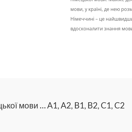
мови, у країні, де нею ро
Німеччині – це найшвидши
вдосконалити знання мов
ької мови … A1, A2, B1, B2, C1, C2