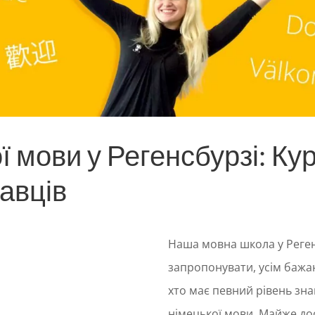
 мови у Регенсбурзі: Ку
навців
Наша мовна школа у Реген
запропонувати, усім бажаюч
хто має певний рівень зна
німецької мови. Майже до