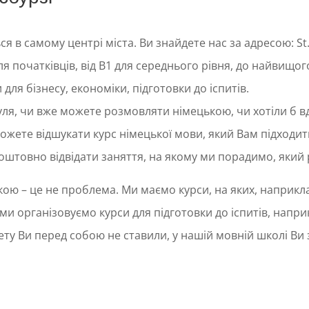
 в самому центрі міста. Ви знайдете нас за адресою: St. 
 початківців, від B1 для середнього рівня, до найвищого
 для бізнесу, економіки, підготовки до іспитів.
уля, чи вже можете розмовляти німецькою, чи хотіли б в
можете відшукати курс німецької мови, який Вам підходит
штовно відвідати заняття, на якому ми порадимо, який 
ою – це не проблема. Ми маємо курси, на яких, наприкл
 ми організовуємо курси для підготовки до іспитів, напри
б мету Ви перед собою не ставили, у нашій мовній школі В