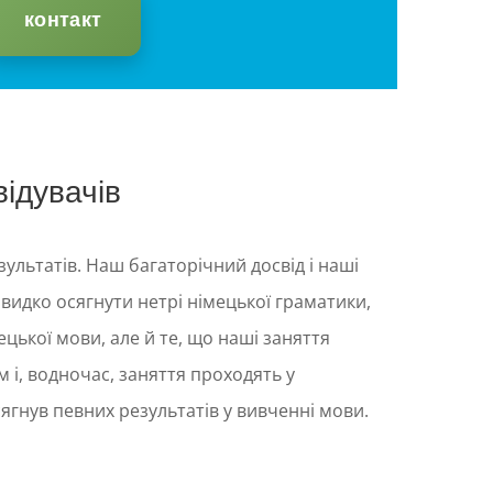
контакт
відувачів
ультатів. Наш багаторічний досвід і наші
видко осягнути нетрі німецької граматики,
цької мови, але й те, що наші заняття
 і, водночас, заняття проходять у
сягнув певних результатів у вивченні мови.