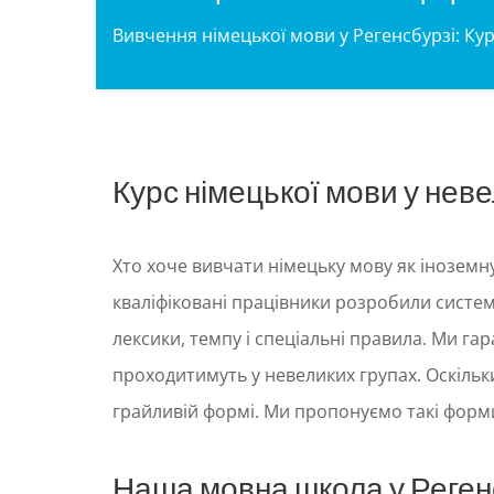
Вивчення німецької мови у Регенсбурзі: Кур
Курс німецької мови у неве
Хто хоче вивчати німецьку мову як іноземну
кваліфіковані працівники розробили систем
лексики, темпу і спеціальні правила. Ми га
проходитимуть у невеликих групах. Оскільки
грайливій формі. Ми пропонуємо такі форми 
Наша мовна школа у Реген