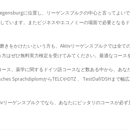
0、93047 Regensburgに位置し、リーゲンスブルクの中心と言
開講しています。またビジネスやエコノミーの場面で必要となる
磨きをかけたいという方も、Aktivリーゲンスブルクでは全
う方はぜひ無料実力検定を受けてみてください。最適なコース
コース、薬学に関するドイツ語コースなど数ある中から、あな
s SprachdiplomからTELCやDTZ 、 TestDaf/D
tivリーゲンスブルクでなら、あなたにピッタリのコースが必ず