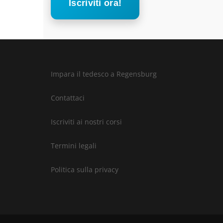
Iscriviti ora!
Impara il tedesco a Regensburg
Contattaci
Iscriviti ai nostri corsi
Termini legali
Politica sulla privacy